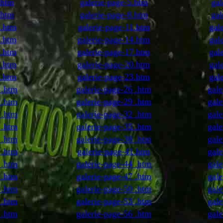
.htm
galerie-page-5.htm
gal
.htm
galerie-page-8.htm
gal
0.htm
galerie-page-11.htm
gal
3.htm
galerie-page-14.htm
gal
6.htm
galerie-page-17.htm
gal
9.htm
galerie-page-20.htm
gal
2.htm
galerie-page-23.htm
gal
 .htm
galerie-page-26 .htm
gale
 .htm
galerie-page-29 .htm
gale
 .htm
galerie-page-32 .htm
gale
 .htm
galerie-page-35 .htm
gale
 .htm
galerie-page-38 .htm
gale
 .htm
galerie-page-41.htm
gale
 .htm
galerie-page-44 .htm
gale
 .htm
galerie-page-47 .htm
gale
 .htm
galerie-page-50 .htm
gale
 .htm
galerie-page-53 .htm
gale
 .htm
galerie-page-56 .htm
gale