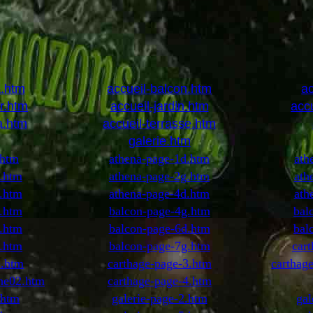
a.htm
accueil-balcon.htm
ac
ur.htm
accueil-jardin.htm
acc
a.htm
accueil-terrasse.htm
galerie.htm
.htm
athena-page-1d.htm
ath
.htm
athena-page-2g.htm
ath
.htm
athena-page-4d.htm
ath
.htm
balcon-page-4g.htm
bal
.htm
balcon-page-6d.htm
bal
.htm
balcon-page-7g.htm
car
2.htm
carthage-page-3.htm
carthag
ine02.htm
carthage-page-4.htm
.htm
galerie-page-2.htm
gal