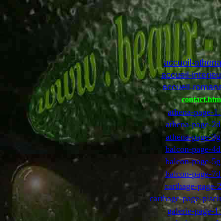
accueil-athen
accueil-interie
accueil-roman
contact.htm
athena-page-1
athena-page-2d
athena-page-3g
balcon-page-4d
balcon-page-5g
balcon-page-7d
carthage-page-
carthage-page-pisc
galerie-page-1