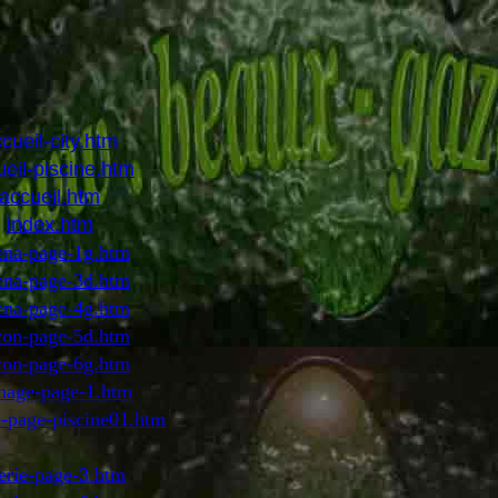
cueil-city.htm
ueil-piscine.htm
accueil.htm
index.htm
ena-page-1g.htm
ena-page-3d.htm
ena-page-4g.htm
con-page-5d.htm
con-page-6g.htm
thage-page-1.htm
e-page-piscine01.htm
erie-page-3.htm