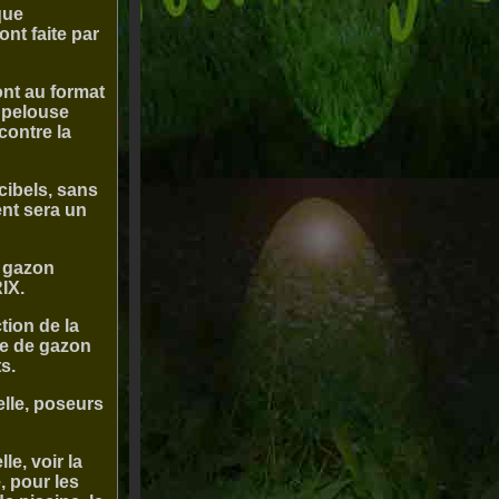
que
ont faite par
ont au format
e pelouse
contre la
cibels, sans
ent sera un
u gazon
IX.
tion de la
se de gazon
s.
elle, poseurs
e, voir la
, pour les