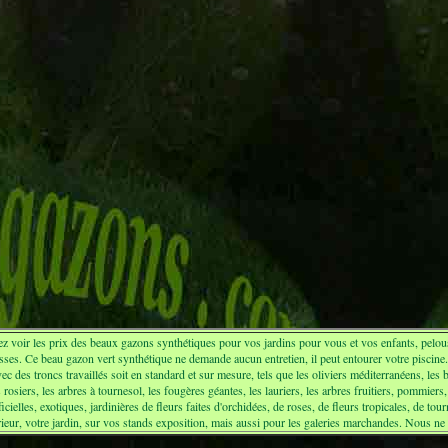
z voir les prix des beaux gazons synthétiques pour vos jardins pour vous et vos enfants, pelouse 
asses. Ce beau gazon vert synthétique ne demande aucun entretien, il peut entourer votre piscin
avec des troncs travaillés soit en standard et sur mesure, tels que les oliviers méditerranéens, les
rosiers, les arbres à tournesol, les fougères géantes, les lauriers, les arbres fruitiers, pommiers,
cielles, exotiques, jardinières de fleurs faites d'orchidées, de roses, de fleurs tropicales, de tou
eur, votre jardin, sur vos stands exposition, mais aussi pour les galeries marchandes. Nous ne 