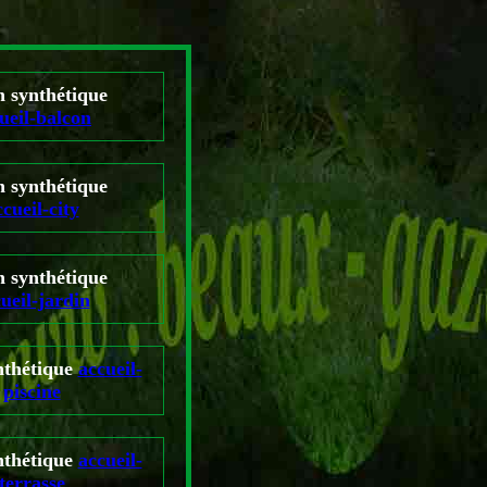
n synthétique
ueil-balcon
n synthétique
cueil-city
n synthétique
ueil-jardin
nthétique
accueil-
piscine
nthétique
accueil-
terrasse