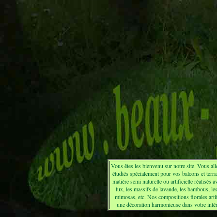
Vous êtes les bienvenu sur notre site. Vous alle
étudiés spécialement pour vos balcons et terr
matière semi naturelle ou artificielle réalisés 
lux, les massifs de lavande, les bambous, les 
mimosas, etc. Nos compositions florales artifi
une décoration harmonieuse dans votre intéri