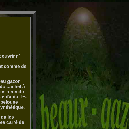
couvrir n'
ont comme de
beau gazon
 du cachet à
es aires de
 enfants. les
a pelouse
synthétique.
 dalles
les carré de