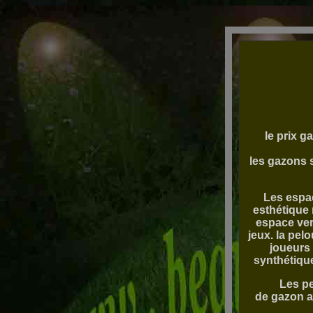
le prix g
les gazons 
Les espac
esthétique 
espace ver
jeux. la pel
joueurs 
synthétique
Les pe
de gazon ar