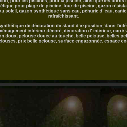
con, pour les piscines, pour la piscine, ainsi que les bords d
tique pour plage de piscine, tour de piscine, gazon résista
au soleil, gazon synthétique sans eau, pénurie d' eau, canicul
rafraîchissant.
synthétique de décoration de stand d'exposition, dans l'intér
énagement intérieur décoré, décoration d' intérieur, carré v
on doux, pelouse douce au touché, belle pelouse, belles pel
elouses, prix belle pelouse, surface engazonnée, espace 