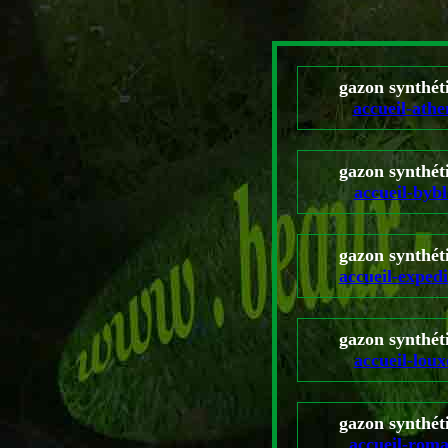
gazon synthét
accueil-athe
gazon synthét
accueil-bybl
gazon synthét
accueil-expedi
gazon synthét
accueil-loux
gazon synthét
accueil-rom