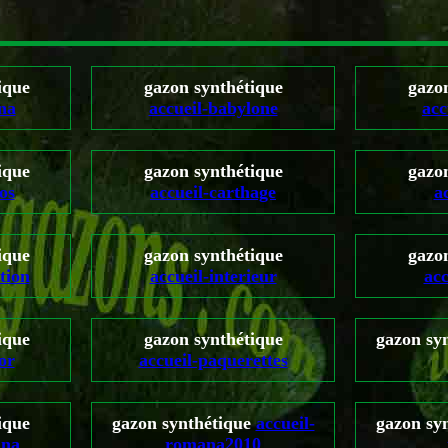
ique
gazon synthétique
gazo
na
accueil-babylone
acc
ique
gazon synthétique
gazo
os
accueil-carthage
ac
ique
gazon synthétique
gazo
tion
accueil-interieur
acc
ique
gazon synthétique
gazon sy
or
accueil-paquerettes
ique
gazon synthétique
accueil-
gazon sy
ana
romana2010