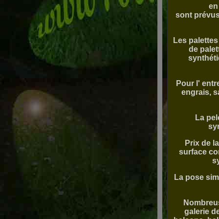
en
sont prévus 
Les palettes
de palet
synthéti
Pour l' ent
engrais, s
La pel
sy
Prix de l
surface co
s
La pose simp
Nombreuse
galerie d