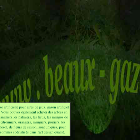
artificielle pour aires de jeux, gazon artificiel
e. Vous pouvez également acheter des arbres en
 bananiers,les palmiers, les ficus, les mangos de
 citronniers, orangers, mangiers, poiriers, les
rnesol, de fleurs de saison, sont uniques, pour
sommes spécialisés dans l'art design qualité.