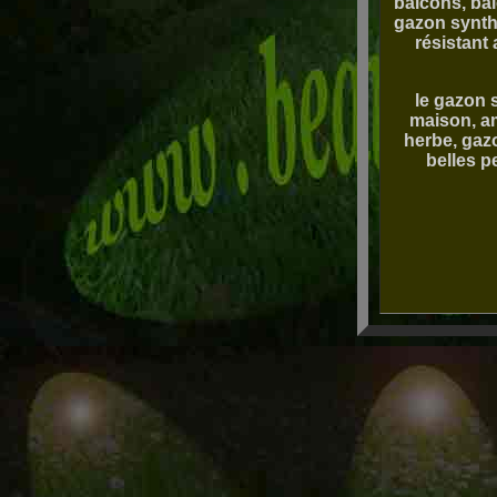
balcons, bal
gazon synthé
résistant 
le gazon 
maison, am
herbe, gaz
belles p