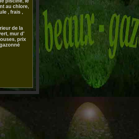
e piscine, le
nt au chlore,
e , frais ,
ieur de la
ert, mur d'
ouses, prix
engazonné