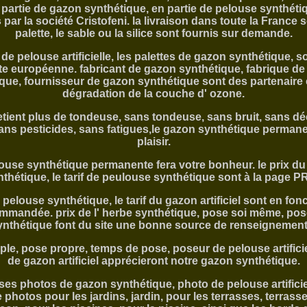
 partie de gazon synthétique, en partie de pelouse synthéti
par la société Cristofeni. la livraison dans toute la France s
palette, le sable ou la silice sont fournis sur demande.
 de pelouse artificielle, les palettes de gazon synthétique, s
te européenne. fabricant de gazon synthétique, fabrique d
que, fournisseur de gazon synthétique sont des partenaire 
dégradation de la couche d' ozone.
retient plus de tondeuse, sans tondeuse, sans bruit, sans dé
ans pesticides, sans fatigues,le gazon synthétique perman
plaisir.
ouse synthétique permanente fera votre bonheur. le prix d
nthétique, le tarif de peulouse synthétique sont à la page PR
a pelouse synthétique, le tarif du gazon artificiel sont en fonc
mmandée. prix de l' herbe synthétique, pose soi même, po
ynthétique font du site une bonne source de renseignement
le, pose propre, temps de pose, poseur de pelouse artifici
de gazon artificiel apprécieront notre gazon synthétique.
s photos de gazon synthétique, photo de pelouse artificiell
e photos pour les jardins, jardin, pour les terrasses, terrasse