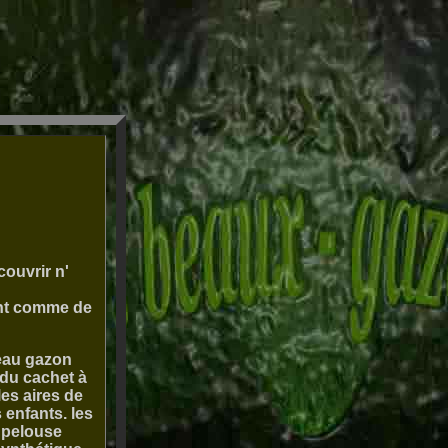
couvrir n'
ont comme de
beau gazon
 du cachet à
es aires de
 enfants. les
a pelouse