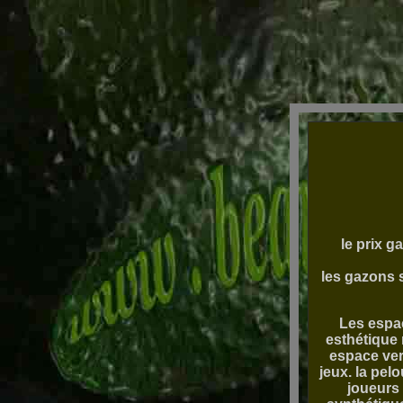
le prix g
les gazons 
Les espac
esthétique 
espace ver
jeux. la pel
joueurs 