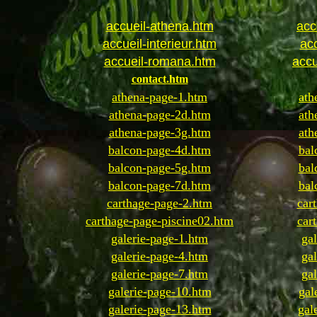
accueil-athena.htm
acc
accueil-interieur.htm
acc
accueil-romana.htm
accu
contact.htm
athena-page-1.htm
ath
athena-page-2d.htm
ath
athena-page-3g.htm
ath
balcon-page-4d.htm
bal
balcon-page-5g.htm
bal
balcon-page-7d.htm
bal
carthage-page-2.htm
car
carthage-page-piscine02.htm
car
galerie-page-1.htm
ga
galerie-page-4.htm
ga
galerie-page-7.htm
ga
galerie-page-10.htm
gal
galerie-page-13.htm
gal