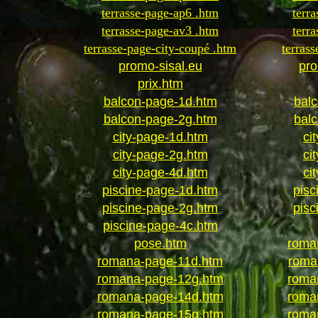
terrasse-page-ap6 .htm
terr
terrasse-page-av3 .htm
terr
terrasse-page-city-coupé .htm
terras
promo-sisal.eu
pr
prix.htm
balcon-page-1d.htm
bal
balcon-page-2g.htm
bal
city-page-1d.htm
ci
city-page-2g.htm
ci
city-page-4d.htm
ci
piscine-page-1d.htm
pisc
piscine-page-2g.htm
pisc
piscine-page-4c.htm
pose.htm
roma
romana-page-11d.htm
roma
romana-page-12g.htm
roma
romana-page-14d.htm
roma
romana-page-15g.htm
roma