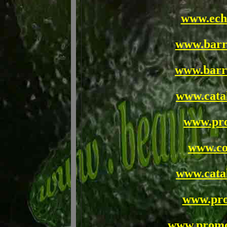
www.ech
www.barri
www.barri
www.cata
www.pr
www.co
www.cata
www.pro
www.promo