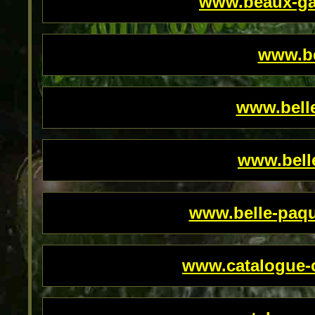
www.beaux-ga
www.be
www.belle
www.bell
www.belle-paqu
www.catalogue-