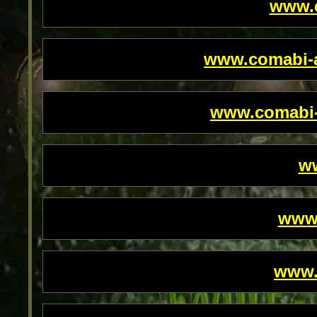
www.c
www.comabi-a
www.comabi-
ww
www.
www.c