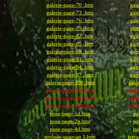
galerie-page-70 .htm
gal
galerie-page-73 .htm
gal
galerie-page-76 .htm
gal
galerie-page-79 .htm
gal
galerie-page-82 .htm
gal
galerie-page-85 .htm
gal
galerie-page-88 .htm
gal
galerie-page-91 .htm
gal
galerie-page-94 .htm
gal
galerie-page-97 .htm
gal
galerie-page-100 .htm
gale
galerie-page-103 .htm
gale
galerie-page-106 .htm
gale
galerie-page-109 .htm
gale
pose-page-1d.htm
po
pose-page-2g.htm
po
pose-page-4d.htm
po
terrasse-page-ap 3.htm
terr