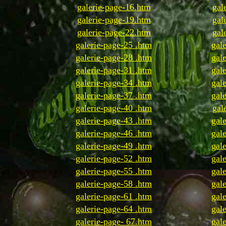
galerie-page-16.htm
gal
galerie-page-19.htm
gal
galerie-page-22.htm
gal
galerie-page-25 .htm
gal
galerie-page-28 .htm
gal
galerie-page-31 .htm
gal
galerie-page-34 .htm
gal
galerie-page-37 .htm
gal
galerie-page-40 .htm
gal
galerie-page-43 .htm
gal
galerie-page-46 .htm
gal
galerie-page-49 .htm
gal
galerie-page-52 .htm
gal
galerie-page-55 .htm
gal
galerie-page-58 .htm
gal
galerie-page-61 .htm
gal
galerie-page-64 .htm
gal
galerie-page- 67.htm
gal